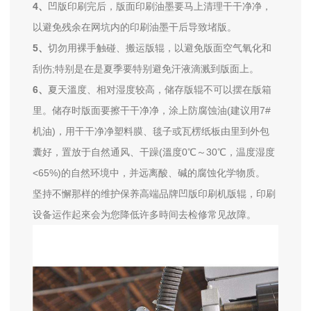
4、
凹版印刷完后，版面印刷油墨要马上清理干干净净，
以避免残余在网坑内的印刷油墨干后导致堵版。
5、
切勿用裸手触碰、搬运版辊，以避免版面空气氧化和
刮伤;特别是在是夏季要特别避免汗液滴溅到版面上。
6、
夏天溫度、相对湿度较高，储存版辊不可以摆在版箱
里。储存时版面要擦干干净净，涂上防腐蚀油(建议用7#
机油)，用干干净净塑料膜、毯子或瓦楞纸板由里到外包
囊好，置放于自然通风、干躁(溫度0℃～30℃，温度湿度
<65%)的自然环境中，并远离酸、碱的腐蚀化学物质。
坚持不懈那样的维护保养高端品牌凹版印刷机版辊，印刷
设备运作起來会为您降低许多時间去检修常见故障。