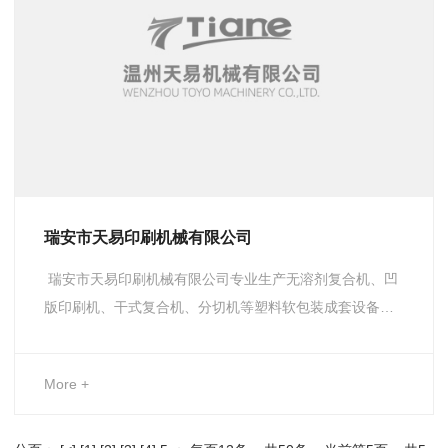
瑞安市天易印刷机械有限公司
瑞安市天易印刷机械有限公司专业生产无溶剂复合机、凹
版印刷机、干式复合机、分切机等塑料软包装成套设备。
企业以科技为依托，以客户的要求为准绳，以完备的售后
服务为保障， 努力制造精良设备，积极开发新型设备。...
More +